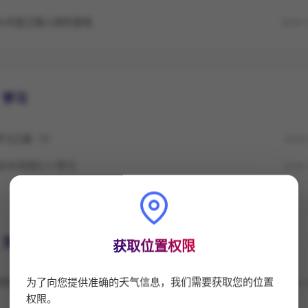
eam大促之我入库的游戏
2024-
学习
e学习之路（1）
2025-
近30天的C++学习
2025-
文章
获取位置权限
为了向您提供准确的天气信息，我们需要获取您的位置
书写格式
2024-
权限。