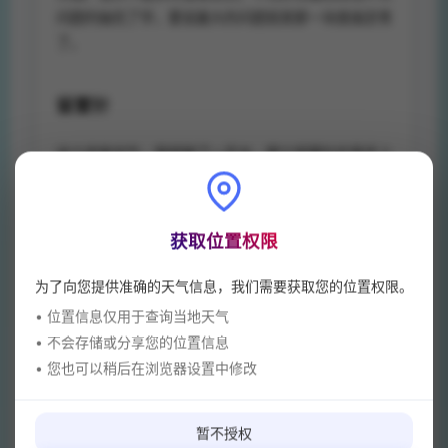
问题的抽完了学，要说最大的问题就是那一块直接淤青
了。
留置针
这个说来也气，我就输了一天水，那个留置针在我手上
待了快有两个星期了吧，护士姐姐才给我取了，取下来
的时候就是一个大针孔，然后针扎进去那一块都白了，
直接把针的轮廓显现出来了。
获取位置权限
为了向您提供准确的天气信息，我们需要获取您的位置权限。
听力评估
• 位置信息仅用于查询当地天气
这个呢就是医生拿了个类似于显微镜的东西吧，就伸进
• 不会存储或分享您的位置信息
去你的耳朵里看了看，后面又到了听力测评室里面，然
• 您也可以稍后在浏览器设置中修改
后就是给你带了个耳机和其他东西，让你听声音，听到
有声音就按，最后的结果嘛，就是得了个左耳45khz
暂不授权
的中度听力损失，不过我感觉并不碍事。